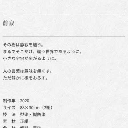
静寂
その樹は静寂を纏う。
まるでそこだけ、違う世界であるように。
小さな宇宙が広がるように。
人の言葉は意味を無くす。
ただ静かに根をおろす。
制作年 2020
サイズ 88×30cm（2組）
技 法 型染・糊防染
素 材 正絹
色 材 顔料、墨汁