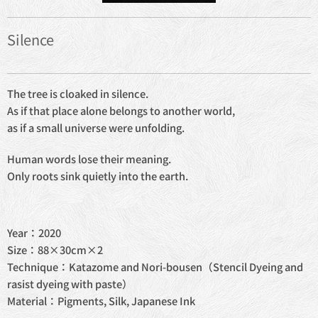
Silence
The tree is cloaked in silence.
As if that place alone belongs to another world,
as if a small universe were unfolding.
Human words lose their meaning.
Only roots sink quietly into the earth.
Year：2020
Size：88×30cm×2
Technique：Katazome and Nori-bousen（Stencil Dyeing and
rasist dyeing with paste）
Material：Pigments, Silk, Japanese Ink