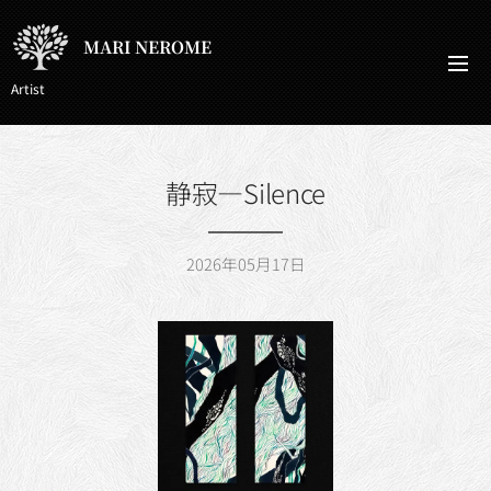
MARI NEROME
Artist
静寂—Silence
2026年05月17日