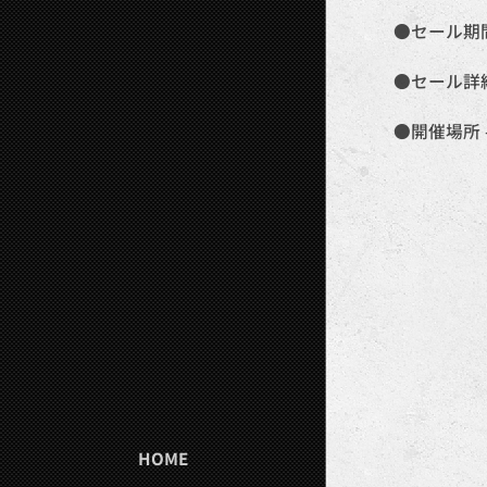
●セール期間 -
●セール詳細 
●開催場所 -
HOME