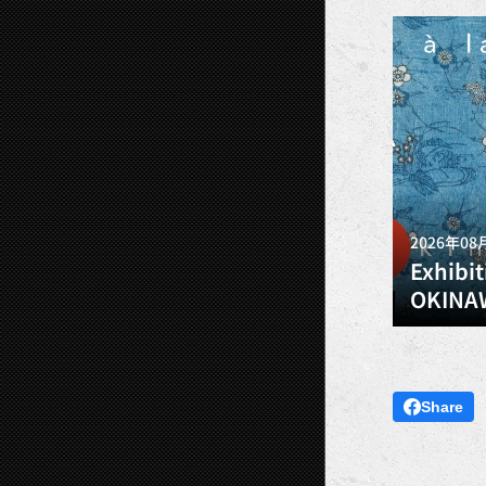
2026年08
Exhibi
OKINAW
Share