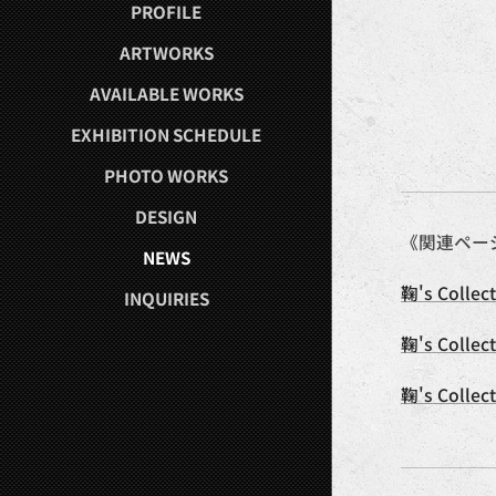
PROFILE
ARTWORKS
AVAILABLE WORKS
EXHIBITION SCHEDULE
PHOTO WORKS
DESIGN
《関連ペー
NEWS
鞠's Collec
INQUIRIES
鞠's Collec
鞠's Colle