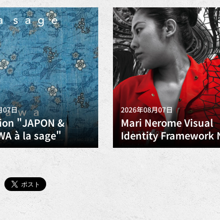
月07日
2026年08月07日
tion "JAPON &
Mari Nerome Visual
A à la sage"
Identity Framework 