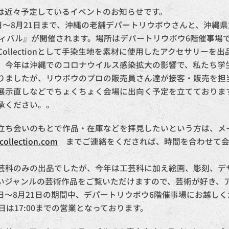
は近々予定しているイベントのお知らせです。
8日〜8月21日まで、沖縄の老舗デパートリウボウさんと、沖縄
ティバル』が開催されます。場所はデパートリウボウ6階催事場
 Collectionとして手染生地を素材に使用したアクセサリーを
、今年は沖縄でのコロナウイルス感染拡大の影響で、私たち学
りましたが、リウボウのプロの販売員さん達が接客・販売を担
展示直しなどでちょくちょく会場に出向く予定を立てておりま
承ください。。
立ち会いのもとで作品・在庫などを拝見したいという方は、メ
collection.com
までご連絡をくだされば、時間を合わせて会
芸科のみの出品でしたが、今年は工芸科に加え絵画、彫刻、デ
いジャンルの芸術作品をご覧いただけますので、芸術が好き、
18日〜8月21日の期間中、デパートリウボウ6階催事場にお越し
日は17:00までの営業となっております。