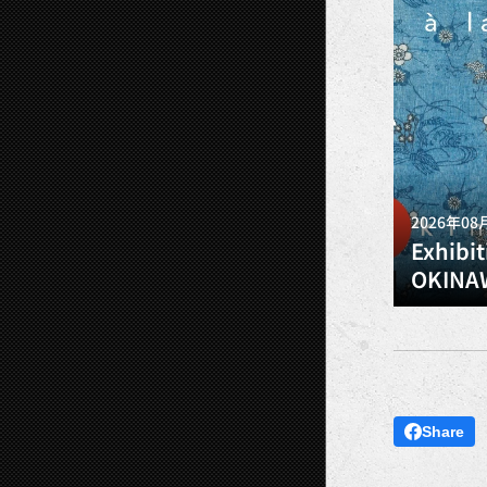
2026年08
Exhibi
OKINAW
Share