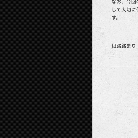
なお、今回
して大切に
す。
根路銘まり