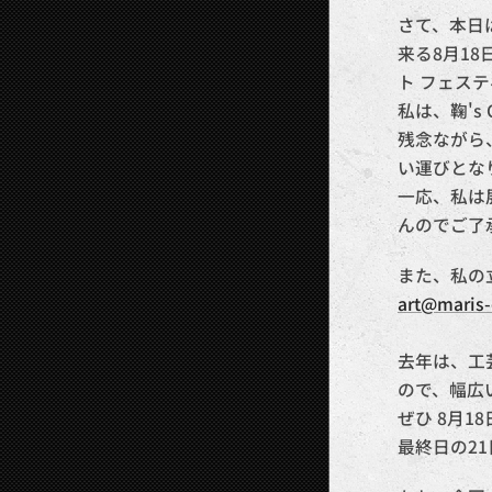
さて、本日
来る8月1
ト フェス
私は、鞠's
残念ながら
い運びとな
一応、私は
んのでご了
また、私の
art@maris-
去年は、工
ので、幅広
ぜひ 8月
最終日の21