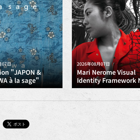
月07日
2026年08月07日
tion "JAPON &
Mari Nerome Visual
A à la sage"
Identity Framework 